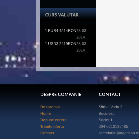
CURS VALUTAR
1 EUR
4.4514RON
28-03-
2014
1 USD
3.2419RON
28-03-
2014
DESPRE COMPANIE
CONTACT
Despre noi
Stirbei Voda 2
Home
Bucuresti
Depune cerere
Sector 1
Trimite oferta
004-0213139485
Contact
secretariat@agentiah.ro