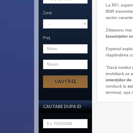
La RFI, expertu
BNR transmite 
Zonă
sector caracte
Zilișteanu mai
locuințelor v
Preţ
Expertul explic
răspândirea cor
”Dacă mediul e
imobiliară va a
intențiilor de
CAUTĂ
conducă la
sc
terminat, așa 
CAUTARE DUPA ID