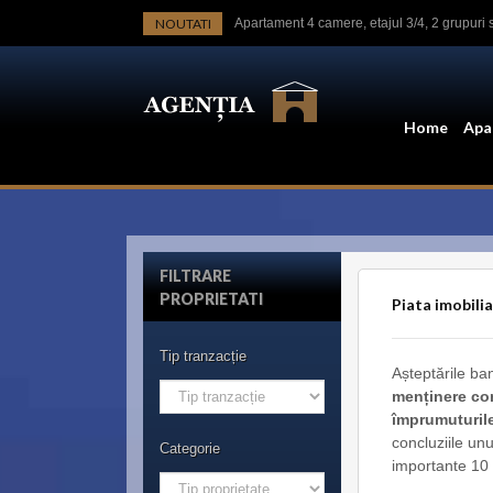
NOUTATI
Apartament 4 camere, etajul 3/4, 2 grupuri 
Apt.2 cam Calea Victoriei, langa Ateneu, ren
Casa-langa studiourile Buftea, 2 constructi
Home
Apa
Garsoniera Calea Victoriei, Luterana,mobil
Parcul Cismigiu 2 dormitoare dec., 2 gr. san
Apartament 2 camere Sala Palatului, etaj 3
FILTRARE
PROPRIETATI
Garsoniera mobilata Calea Victoriei - Hotel
Piata imobilia
Spatiu birouri in bloc mic, nou, nemobilat, 
Tip tranzacție
Așteptările ba
menținere con
împrumuturile
concluziile unu
Categorie
importante 10 