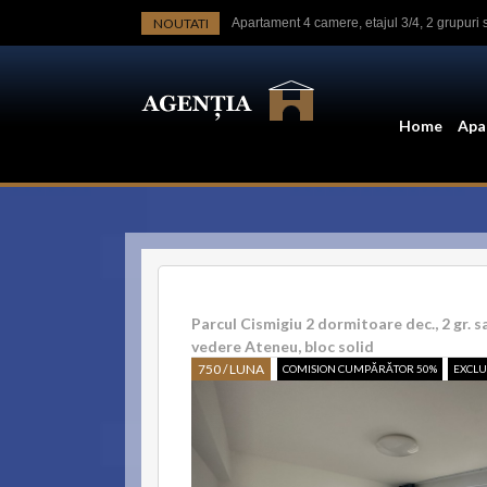
NOUTATI
Apartament 4 camere, etajul 3/4, 2 grupuri 
Apt.2 cam Calea Victoriei, langa Ateneu, ren
Casa-langa studiourile Buftea, 2 constructi
Home
Apa
Garsoniera Calea Victoriei, Luterana,mobil
Parcul Cismigiu 2 dormitoare dec., 2 gr. san
Apartament 2 camere Sala Palatului, etaj 3
Garsoniera mobilata Calea Victoriei - Hotel
Parcul Cismigiu 2 dormitoare dec., 2 gr. sa
Spatiu birouri in bloc mic, nou, nemobilat, 
vedere Ateneu, bloc solid
750 / LUNA
COMISION CUMPĂRĂTOR 50%
EXCLU
Apartamente de închiriat