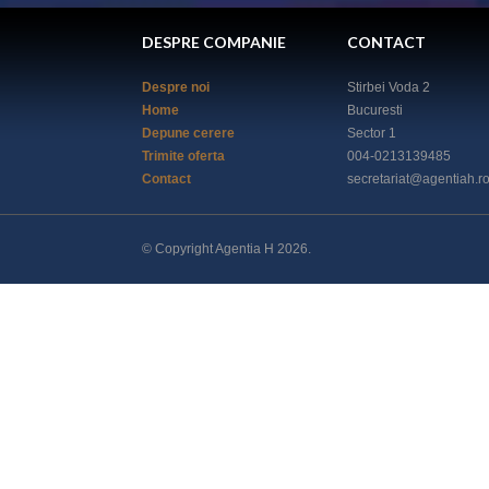
DESPRE COMPANIE
CONTACT
Despre noi
Stirbei Voda 2
Home
Bucuresti
Depune cerere
Sector 1
Trimite oferta
004-0213139485
Contact
secretariat@agentiah.ro
© Copyright Agentia H 2026.