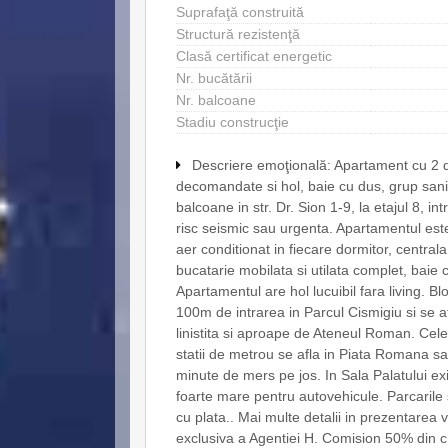
Suprafaţă construită
Structură rezistenţă
Clasă certificat energetic
Nr. bucătării
Nr. balcoane
Stadiu construcţie
Descriere emoţională: Apartament cu 2 
decomandate si hol, baie cu dus, grup sanit
balcoane in str. Dr. Sion 1-9, la etajul 8, int
risc seismic sau urgenta. Apartamentul est
aer conditionat in fiecare dormitor, central
bucatarie mobilata si utilata complet, baie 
Apartamentul are hol lucuibil fara living. Blo
100m de intrarea in Parcul Cismigiu si se af
linistita si aproape de Ateneul Roman. Cel
statii de metrou se afla in Piata Romana sa
minute de mers pe jos. In Sala Palatului ex
foarte mare pentru autovehicule. Parcarile 
cu plata.. Mai multe detalii in prezentarea 
exclusiva a Agentiei H. Comision 50% din c