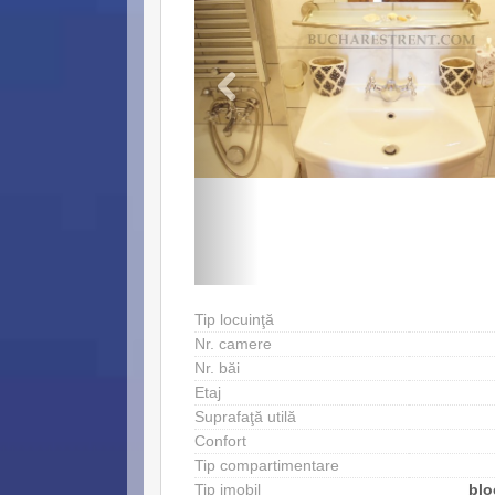
Tip locuinţă
Nr. camere
Nr. băi
Etaj
Suprafaţă utilă
Confort
Tip compartimentare
Tip imobil
blo