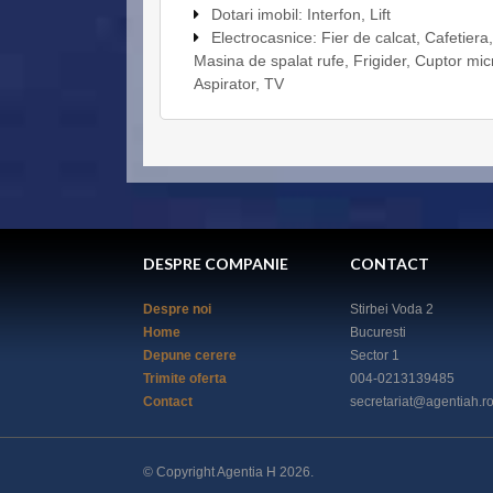
Dotari imobil: Interfon, Lift
Electrocasnice: Fier de calcat, Cafetiera
Masina de spalat rufe, Frigider, Cuptor mi
Aspirator, TV
DESPRE COMPANIE
CONTACT
Despre noi
Stirbei Voda 2
Home
Bucuresti
Depune cerere
Sector 1
Trimite oferta
004-0213139485
Contact
secretariat@agentiah.ro
© Copyright Agentia H 2026.