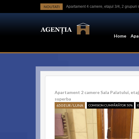
NOUTATI
Apartament 4 camere, etajul 3/4, 2 grupuri 
Apt.2 cam Calea Victoriei, langa Ateneu, ren
Casa-langa studiourile Buftea, 2 constructi
Home
Apa
Garsoniera Calea Victoriei, Luterana,mobil
Parcul Cismigiu 2 dormitoare dec., 2 gr. san
Apartament 2 camere Sala Palatului, etaj 3
Garsoniera mobilata Calea Victoriei - Hotel
Apartament 2 camere Sala Palatului, etaj
Spatiu birouri in bloc mic, nou, nemobilat, 
superba
650 EUR / LUNA
COMISION CUMPĂRĂTOR 50%
E
Apartamente de închiriat